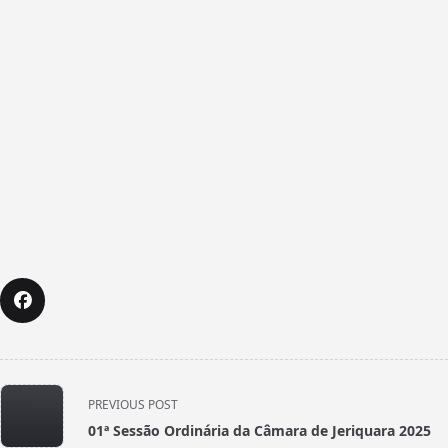
<span
PREVIOUS POST
class="nav-
01ª Sessão Ordinária da Câmara de Jeriquara 2025
subtitle