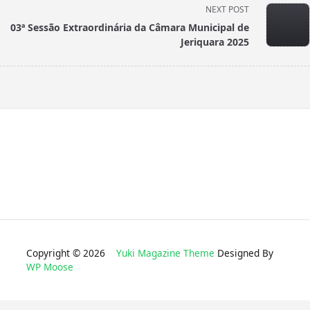
NEXT POST
screen-
03ª Sessão Extraordinária da Câmara Municipal de
reader-
Jeriquara 2025
text">Page</span>
Copyright © 2026
Yuki Magazine Theme
Designed By
WP Moose