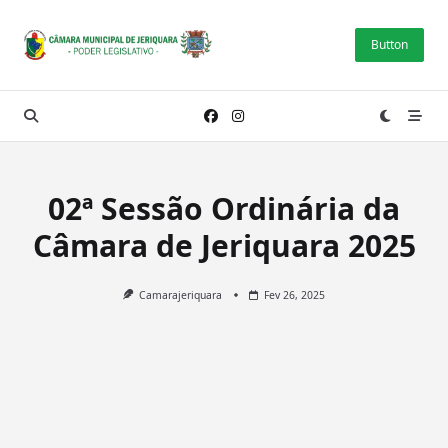
Skip
to
Button
content
02ª Sessão Ordinária da
Câmara de Jeriquara 2025
Camarajeriquara
Fev 26, 2025