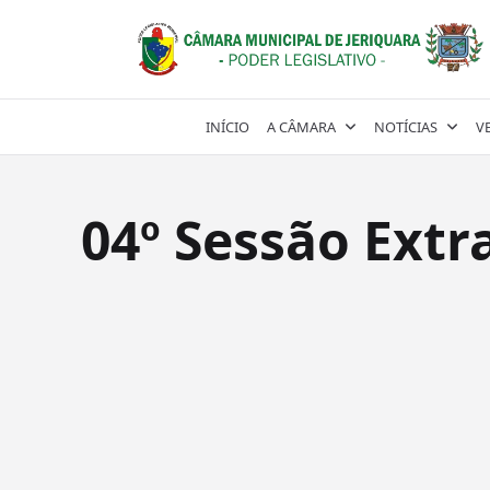
Skip
to
content
INÍCIO
A CÂMARA
NOTÍCIAS
V
04º Sessão Extr