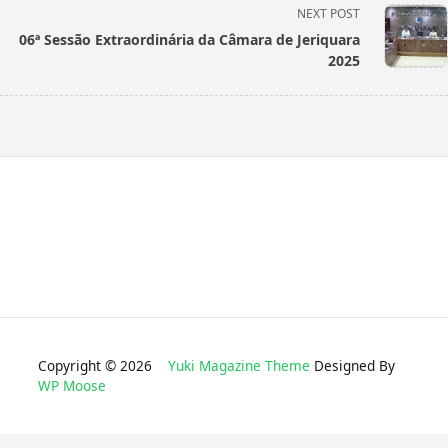
NEXT POST
screen-
06ª Sessão Extraordinária da Câmara de Jeriquara
reader-
2025
text">Page</span>
Copyright © 2026
Yuki Magazine Theme
Designed By
WP Moose