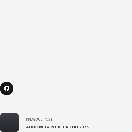
<span
PREVIOUS POST
class="nav-
AUDIENCIA PUBLICA LDO 2025
subtitle