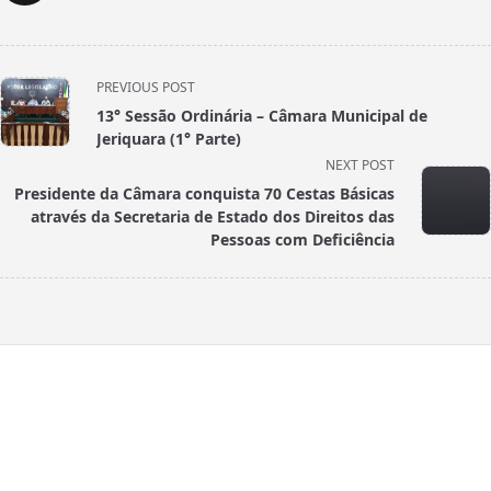
<span
PREVIOUS POST
class="nav-
13° Sessão Ordinária – Câmara Municipal de
subtitle
Jeriquara (1° Parte)
screen-
NEXT POST
reader-
Presidente da Câmara conquista 70 Cestas Básicas
text">Page</span>
através da Secretaria de Estado dos Direitos das
Pessoas com Deficiência