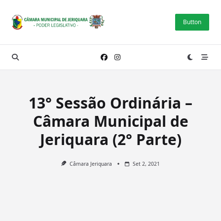
Skip
to
Button
content
13° Sessão Ordinária –
Câmara Municipal de
Jeriquara (2° Parte)
Câmara Jeriquara
Set 2, 2021