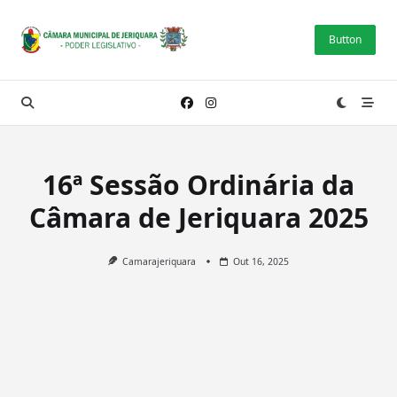
Skip
to
Button
content
16ª Sessão Ordinária da
Câmara de Jeriquara 2025
Camarajeriquara
Out 16, 2025