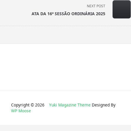
screen-
NEXT POST
reader-
ATA DA 16ª SESSÃO ORDINÁRIA 2025
text">Page</span>
Copyright © 2026
Yuki Magazine Theme
Designed By
WP Moose