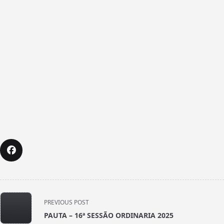
<span
PREVIOUS POST
class="nav-
PAUTA – 16ª SESSÃO ORDINARIA 2025
subtitle