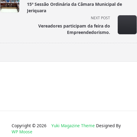
class="nav-
15º Sessão Ordinária da Câmara Municipal de
subtitle
Jeriquara
screen-
NEXT POST
reader-
Vereadores participam da feira do
text">Page</span>
Empreendedorismo.
Copyright © 2026
Yuki Magazine Theme
Designed By
WP Moose