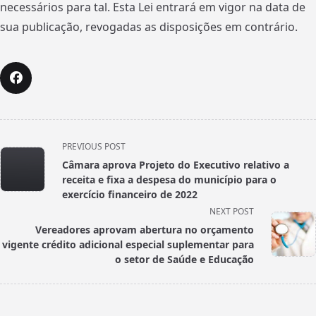
necessários para tal. Esta Lei entrará em vigor na data de
sua publicação, revogadas as disposições em contrário.
<span
PREVIOUS POST
class="nav-
Câmara aprova Projeto do Executivo relativo a
subtitle
receita e fixa a despesa do município para o
screen-
exercício financeiro de 2022
reader-
NEXT POST
text">Page</span>
Vereadores aprovam abertura no orçamento
vigente crédito adicional especial suplementar para
o setor de Saúde e Educação