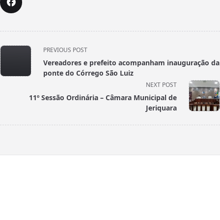
<span
PREVIOUS POST
class="nav-
Vereadores e prefeito acompanham inauguração da
subtitle
ponte do Córrego São Luiz
screen-
NEXT POST
reader-
11º Sessão Ordinária – Câmara Municipal de
text">Page</span>
Jeriquara