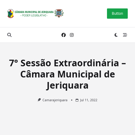
Skip
to
Button
content
7° Sessão Extraordinária –
Câmara Municipal de
Jeriquara
Camarajeriquara
Jul 11, 2022