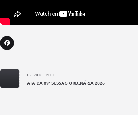
<span
PREVIOUS POST
class="nav-
ATA DA 09ª SESSÃO ORDINÁRIA 2026
subtitle
screen-
reader-
text">Page</span>