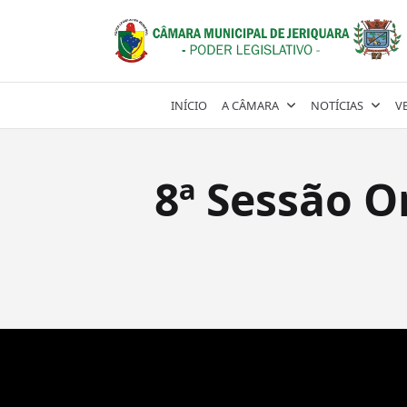
Skip
to
content
INÍCIO
A CÂMARA
NOTÍCIAS
V
8ª Sessão O