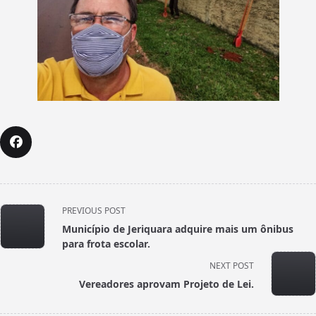
<span
PREVIOUS POST
class="nav-
Município de Jeriquara adquire mais um ônibus
subtitle
para frota escolar.
screen-
NEXT POST
reader-
Vereadores aprovam Projeto de Lei.
text">Page</span>