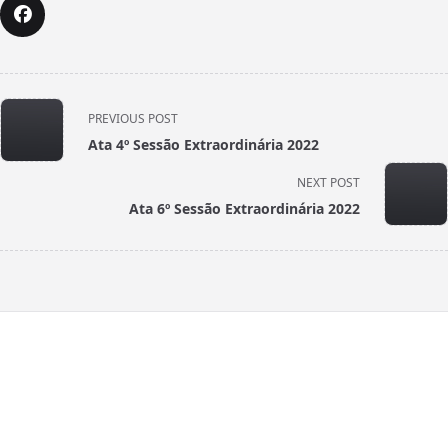
<span
PREVIOUS POST
class="nav-
Ata 4º Sessão Extraordinária 2022
subtitle
screen-
NEXT POST
reader-
Ata 6º Sessão Extraordinária 2022
text">Page</span>