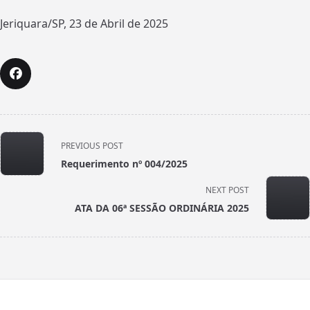
Jeriquara/SP, 23 de Abril de 2025
<span
PREVIOUS POST
class="nav-
Requerimento nº 004/2025
subtitle
screen-
NEXT POST
reader-
ATA DA 06ª SESSÃO ORDINÁRIA 2025
text">Page</span>