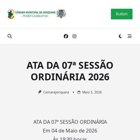
Skip
to
Button
content
ATA DA 07ª SESSÃO
ORDINÁRIA 2026
Camarajeriquara
Maio 5, 2026
ATA DA 07ª SESSÃO ORDINÁRIA
Em 04 de Maio de 2026
Às 19:30 horas