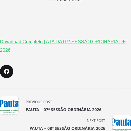
Download Completo | ATA DA 07ª SESSÃO ORDINÁRIA DE
2026
<span
PREVIOUS POST
class="nav-
PAUTA – 07ª SESSÃO ORDINÁRIA 2026
subtitle
screen-
NEXT POST
reader-
PAUTA – 08ª SESSÃO ORDINÁRIA 2026