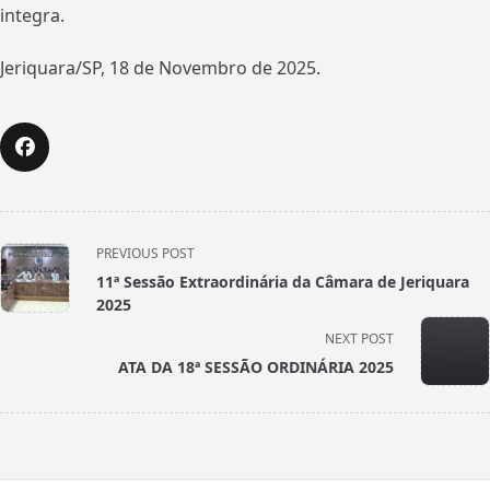
integra.
Jeriquara/SP, 18 de Novembro de 2025.
<span
PREVIOUS POST
class="nav-
11ª Sessão Extraordinária da Câmara de Jeriquara
subtitle
2025
screen-
NEXT POST
reader-
ATA DA 18ª SESSÃO ORDINÁRIA 2025
text">Page</span>