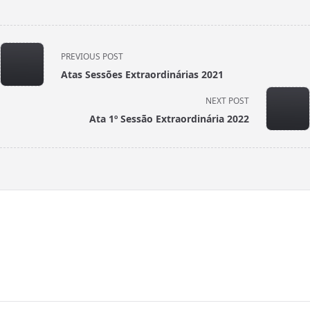
<span
PREVIOUS POST
class="nav-
Atas Sessões Extraordinárias 2021
subtitle
screen-
NEXT POST
reader-
Ata 1º Sessão Extraordinária 2022
text">Page</span>