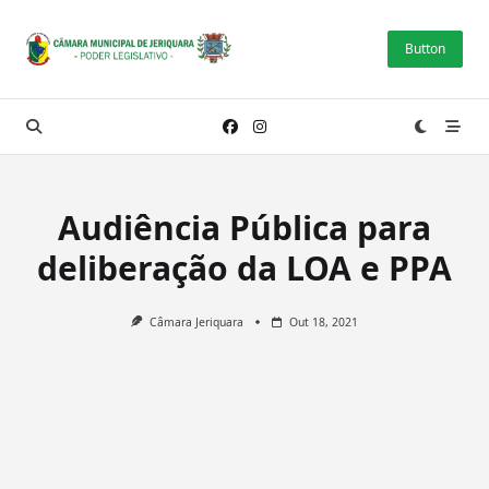
Skip
to
Button
content
Audiência Pública para
deliberação da LOA e PPA
Câmara Jeriquara
Out 18, 2021