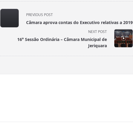
<span
PREVIOUS POST
class="nav-
Câmara aprova contas do Executivo relativas a 2019
subtitle
NEXT POST
screen-
16° Sessão Ordinária – Câmara Municipal de
reader-
Jeriquara
text">Page</span>