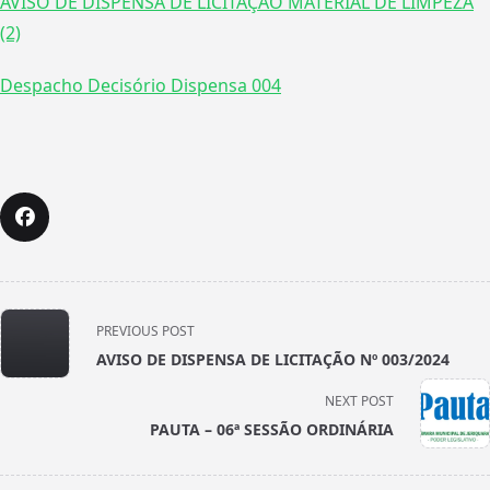
AVISO DE DISPENSA DE LICITAÇÃO MATERIAL DE LIMPEZA
(2)
Despacho Decisório Dispensa 004
<span
PREVIOUS POST
class="nav-
AVISO DE DISPENSA DE LICITAÇÃO Nº 003/2024
subtitle
screen-
NEXT POST
reader-
PAUTA – 06ª SESSÃO ORDINÁRIA
text">Page</span>