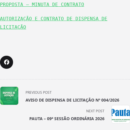
PROPOSTA – MINUTA DE CONTRATO
AUTORIZAÇÃO E CONTRATO DE DISPENSA DE
LICITAÇÃO
<span
PREVIOUS POST
class="nav-
AVISO DE DISPENSA DE LICITAÇÃO Nº 004/2026
subtitle
screen-
NEXT POST
reader-
PAUTA – 09ª SESSÃO ORDINÁRIA 2026
text">Page</span>