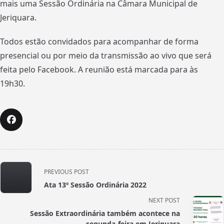
mais uma Sessão Ordinária na Câmara Municipal de
Jeriquara.
Todos estão convidados para acompanhar de forma
presencial ou por meio da transmissão ao vivo que será
feita pelo Facebook. A reunião está marcada para às
19h30.
<span
PREVIOUS POST
class="nav-
Ata 13º Sessão Ordinária 2022
subtitle
NEXT POST
screen-
Sessão Extraordinária também acontece na
reader-
segunda-feira em Jeriquara