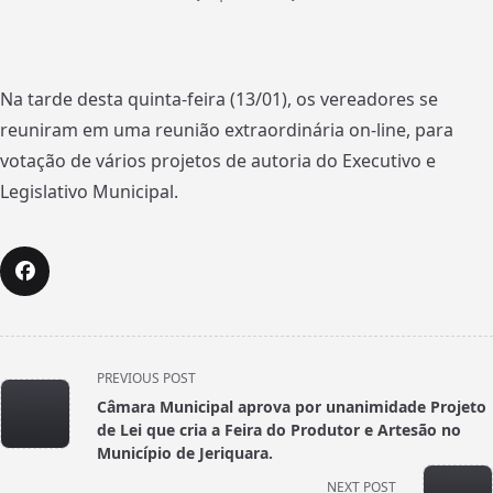
Na tarde desta quinta-feira (13/01), os vereadores se
reuniram em uma reunião extraordinária on-line, para
votação de vários projetos de autoria do Executivo e
Legislativo Municipal.
<span
PREVIOUS POST
class="nav-
Câmara Municipal aprova por unanimidade Projeto
subtitle
de Lei que cria a Feira do Produtor e Artesão no
screen-
Município de Jeriquara.
reader-
NEXT POST