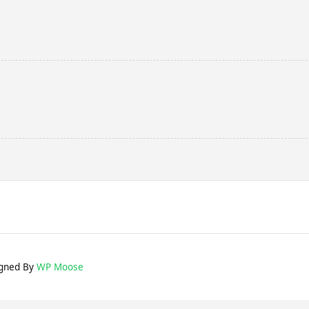
gned By
WP Moose