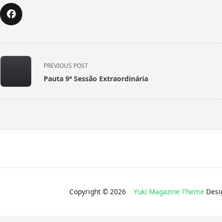
<span
PREVIOUS POST
class="nav-
Pauta 9ª Sessão Extraordinária
subtitle
screen-
reader-
text">Page</span>
Copyright © 2026
Yuki Magazine Theme
Desi