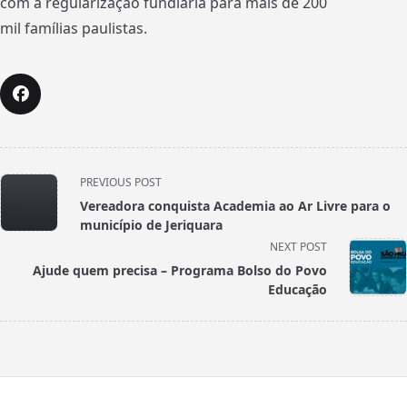
com a regularização fundiária para mais de 200
mil famílias paulistas.
<span
PREVIOUS POST
class="nav-
Vereadora conquista Academia ao Ar Livre para o
subtitle
município de Jeriquara
screen-
NEXT POST
reader-
Ajude quem precisa – Programa Bolso do Povo
text">Page</span>
Educação