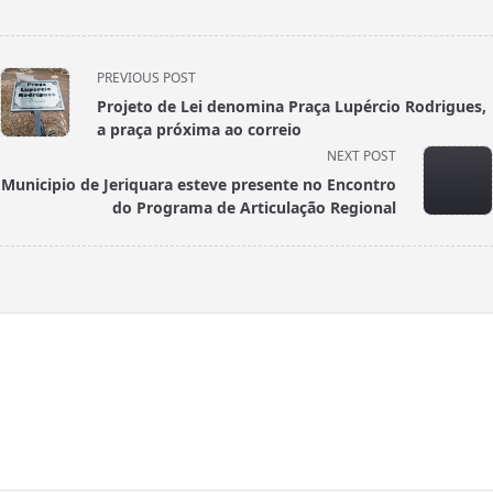
<span
PREVIOUS POST
class="nav-
Projeto de Lei denomina Praça Lupércio Rodrigues,
subtitle
a praça próxima ao correio
screen-
NEXT POST
reader-
Municipio de Jeriquara esteve presente no Encontro
text">Page</span>
do Programa de Articulação Regional