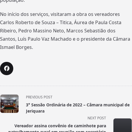
população.
No início dos serviços, visitaram a obra os vereadores
Carlos Roberto de Souza – Titica, Áurea de Paula Costa
Ribeiro, Pedro Massino Neto, Marcos Sebastião dos
Santos, Luís Paulo Vaz Machado e o presidente da Câmara
Ismael Borges.
<span
PREVIOUS POST
class="nav-
3° Sessão Ordinária de 2022 – Câmara municipal de
subtitle
Jeriquara
screen-
NEXT POST
reader-
Vereador assina convênio de caminhote para
text">Page</span>
patrulhamento rural em reunião com secretário