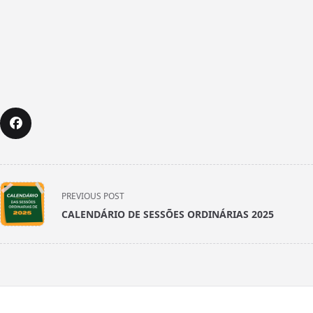
<span
PREVIOUS POST
class="nav-
CALENDÁRIO DE SESSÕES ORDINÁRIAS 2025
subtitle
screen-
reader-
text">Page</span>