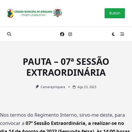
Skip
to
Button
content
PAUTA – 07ª SESSÃO
EXTRAORDINÁRIA
Camarajeriquara
Ago 23, 2023
Nos termos do Regimento Interno, sirvo-me deste, para
convocar a
07ª Sessão
Extraordinária, a realizar-se no
dia 14 de Agosto de 2023 (Segunda-feira), às 14:00 horas,