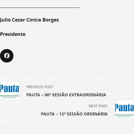
______________________________________
Julio Cezar Cintra Borges
Presidente
<span
PREVIOUS POST
class="nav-
PAUTA – 06ª SESSÃO EXTRAORDINÁRIA
subtitle
screen-
NEXT POST
reader-
PAUTA – 12ª SESSÃO ORDINÁRIA
text">Page</span>