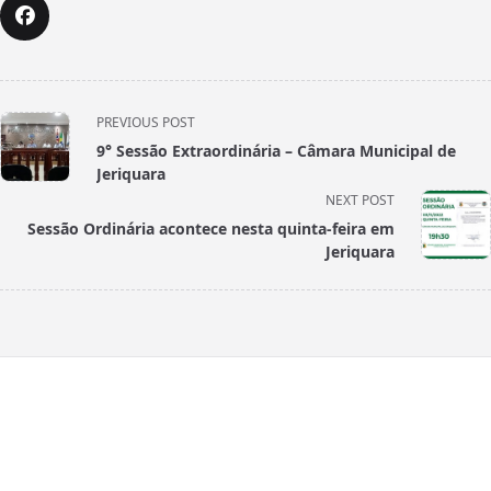
<span
PREVIOUS POST
class="nav-
9° Sessão Extraordinária – Câmara Municipal de
subtitle
Jeriquara
screen-
NEXT POST
reader-
Sessão Ordinária acontece nesta quinta-feira em
text">Page</span>
Jeriquara