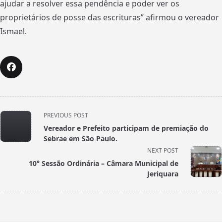
ajudar a resolver essa pendência e poder ver os
proprietários de posse das escrituras” afirmou o vereador
Ismael.
<span
PREVIOUS POST
class="nav-
Vereador e Prefeito participam de premiação do
subtitle
Sebrae em São Paulo.
screen-
NEXT POST
reader-
10° Sessão Ordinária – Câmara Municipal de
text">Page</span>
Jeriquara