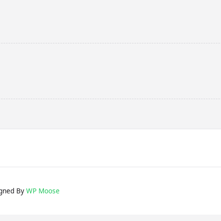
gned By
WP Moose