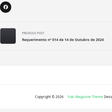
<span
PREVIOUS POST
class="nav-
Requerimento nº 014 de 14 de Outubro de 2024
subtitle
screen-
reader-
text">Page</span>
Copyright © 2026
Yuki Magazine Theme
Desi