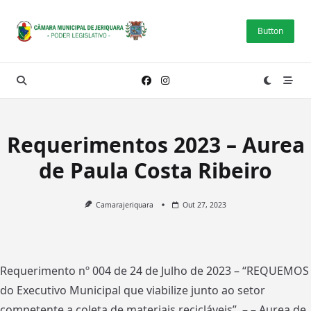
Skip
to
Button
content
Requerimentos 2023 – Aurea
de Paula Costa Ribeiro
Camarajeriquara
Out 27, 2023
Requerimento nº 004 de 24 de Julho de 2023 – “REQUEMOS
do Executivo Municipal que viabilize junto ao setor
competente a coleta de materiais recicláveis”. – – Aurea de