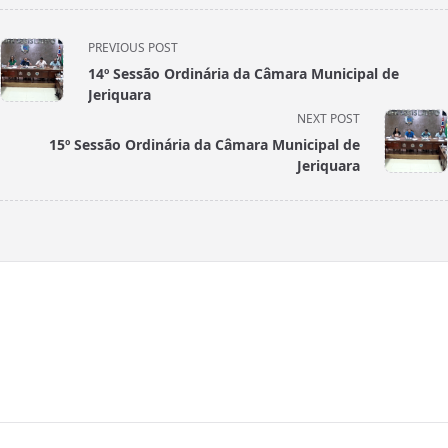
<span
PREVIOUS POST
class="nav-
14º Sessão Ordinária da Câmara Municipal de
subtitle
Jeriquara
screen-
NEXT POST
reader-
15º Sessão Ordinária da Câmara Municipal de
text">Page</span>
Jeriquara