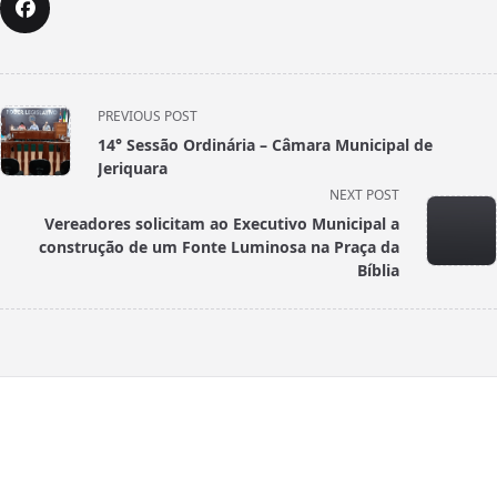
<span
PREVIOUS POST
class="nav-
14° Sessão Ordinária – Câmara Municipal de
subtitle
Jeriquara
screen-
NEXT POST
reader-
Vereadores solicitam ao Executivo Municipal a
text">Page</span>
construção de um Fonte Luminosa na Praça da
Bíblia