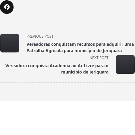
<span
PREVIOUS POST
class="nav-
Vereadores conquistam recursos para adquirir uma
subtitle
Patrulha Agrícola para município de Jeriquara
screen-
NEXT POST
reader-
Vereadora conquista Academia ao Ar Livre para o
text">Page</span>
município de Jeriquara