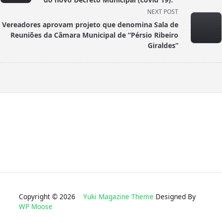
screen-
NEXT POST
reader-
Vereadores aprovam projeto que denomina Sala de
text">Page</span>
Reuniões da Câmara Municipal de “Pérsio Ribeiro
Giraldes”
Copyright © 2026
Yuki Magazine Theme
Designed By
WP Moose