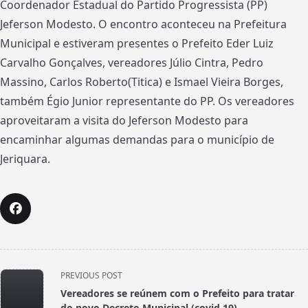
Coordenador Estadual do Partido Progressista (PP)
Jeferson Modesto. O encontro aconteceu na Prefeitura
Municipal e estiveram presentes o Prefeito Eder Luiz
Carvalho Gonçalves, vereadores Júlio Cintra, Pedro
Massino, Carlos Roberto(Titica) e Ismael Vieira Borges,
também Égio Junior representante do PP. Os vereadores
aproveitaram a visita do Jeferson Modesto para
encaminhar algumas demandas para o município de
Jeriquara.
<span
PREVIOUS POST
class="nav-
Vereadores se reúnem com o Prefeito para tratar
subtitle
do novo Decreto Municipal (covid 19).