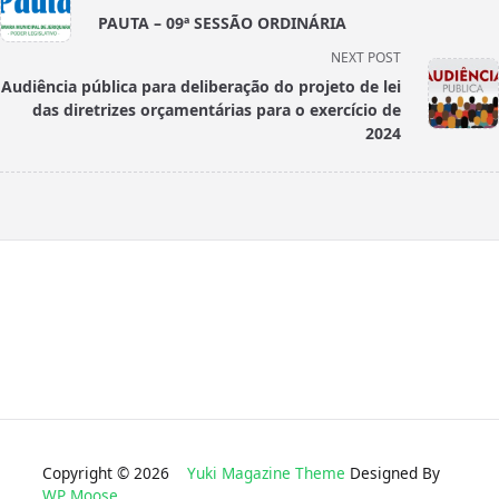
class="nav-
PAUTA – 09ª SESSÃO ORDINÁRIA
subtitle
NEXT POST
screen-
Audiência pública para deliberação do projeto de lei
reader-
das diretrizes orçamentárias para o exercício de
text">Page</span>
2024
Copyright © 2026
Yuki Magazine Theme
Designed By
WP Moose