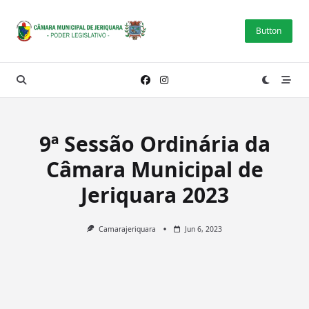
Skip
to
Button
content
9ª Sessão Ordinária da
Câmara Municipal de
Jeriquara 2023
Camarajeriquara
Jun 6, 2023