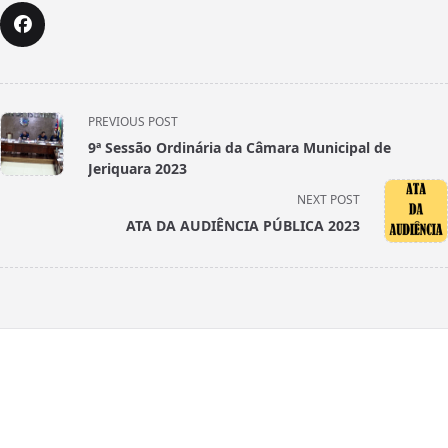
<span
PREVIOUS POST
class="nav-
9ª Sessão Ordinária da Câmara Municipal de
subtitle
Jeriquara 2023
screen-
NEXT POST
reader-
ATA DA AUDIÊNCIA PÚBLICA 2023
text">Page</span>