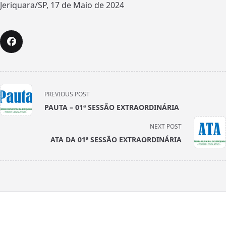
Jeriquara/SP, 17 de Maio de 2024
<span
PREVIOUS POST
class="nav-
PAUTA – 01ª SESSÃO EXTRAORDINÁRIA
subtitle
screen-
NEXT POST
reader-
ATA DA 01ª SESSÃO EXTRAORDINÁRIA
text">Page</span>