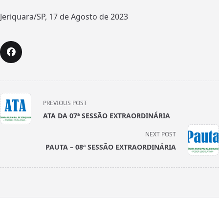
Jeriquara/SP, 17 de Agosto de 2023
<span
PREVIOUS POST
class="nav-
ATA DA 07ª SESSÃO EXTRAORDINÁRIA
subtitle
screen-
NEXT POST
reader-
PAUTA – 08ª SESSÃO EXTRAORDINÁRIA
text">Page</span>