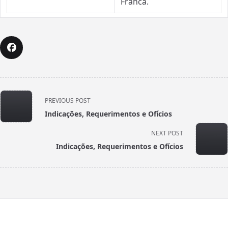
Franca.
<span
PREVIOUS POST
class="nav-
Indicações, Requerimentos e Ofícios
subtitle
screen-
NEXT POST
reader-
Indicações, Requerimentos e Ofícios
text">Page</span>