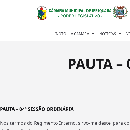
Skip
to
content
INÍCIO
A CÂMARA
NOTÍCIAS
V
PAUTA – 
PAUTA – 04° SESSÃO ORDINÁRIA
Nos termos do Regimento Interno, sirvo-me deste, para c