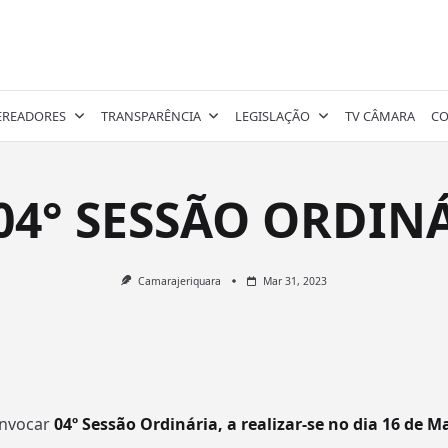
EREADORES
TRANSPARÊNCIA
LEGISLAÇÃO
TV CÂMARA
CO
04° SESSÃO ORDIN
Camarajeriquara
Mar 31, 2023
onvocar
04º Sessão
Ordinária, a realizar-se no dia 16 de Ma