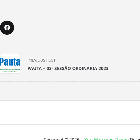
<span
PREVIOUS POST
class="nav-
PAUTA – 03º SESSÃO ORDINÁRIA 2023
subtitle
screen-
reader-
text">Page</span>
Copyright © 2026
Yuki Magazine Theme
Desi