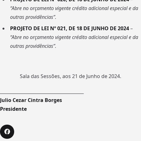
“Abre
no
orçamento
v
i
gente
créd
i
to
ad
i
c
i
ona
l
espec
i
a
l
e
da
outras
prov
i
dênc
i
as”.
PROJETO DE LEI
N
º
0
21
,
D
E
18
D
E
JUNHO
D
E
2024
–
“Abre
no
orçamento
v
i
gente
créd
i
to
ad
i
c
i
ona
l
espec
i
a
l
e
da
outras
prov
i
dênc
i
as”.
Sala das Sessões, aos 21 de Junho de 2024.
______________________________________
Julio Cezar Cintra Borges
Presidente