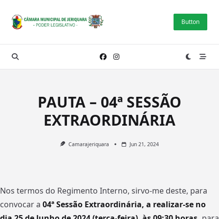
Skip
to
Button
content
PAUTA – 04ª SESSÃO
EXTRAORDINÁRIA
Camarajeriquara
Jun 21, 2024
Nos termos do Regimento Interno, sirvo-me deste, para
convocar a
04ª Sessão
Extraordinária, a realizar-se no
dia 25 de Junho de 2024 (terça-feira), às 09:30 horas,
para