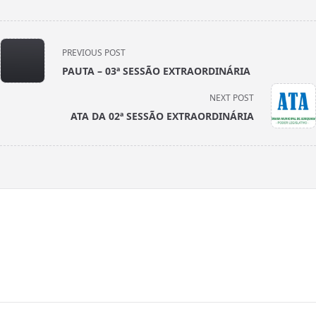
<span
PREVIOUS POST
class="nav-
PAUTA – 03ª SESSÃO EXTRAORDINÁRIA
subtitle
screen-
NEXT POST
reader-
ATA DA 02ª SESSÃO EXTRAORDINÁRIA
text">Page</span>