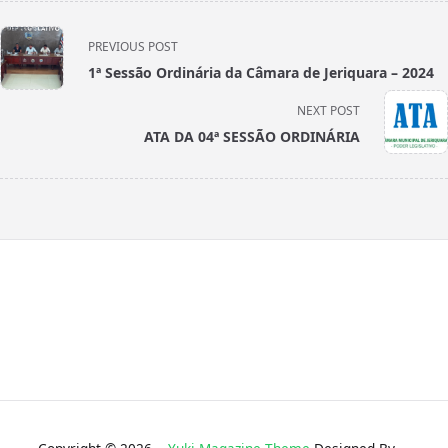
<span
PREVIOUS POST
class="nav-
1ª Sessão Ordinária da Câmara de Jeriquara – 2024
subtitle
screen-
NEXT POST
reader-
ATA DA 04ª SESSÃO ORDINÁRIA
text">Page</span>