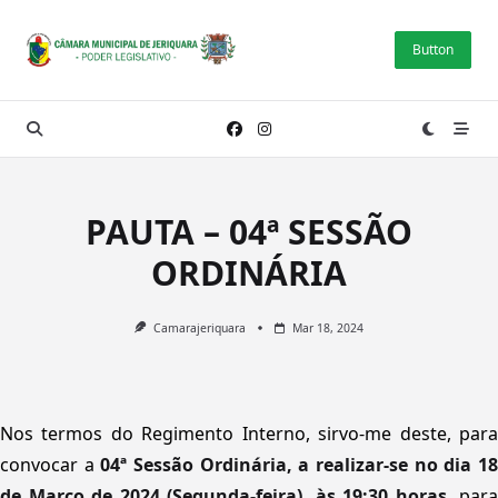
Skip
to
Button
content
PAUTA – 04ª SESSÃO
ORDINÁRIA
Camarajeriquara
Mar 18, 2024
Nos termos do Regimento Interno, sirvo-me deste, para
convocar a
04ª Sessão
Ordinária, a realizar-se no dia 1
de Março de 2024 (Segunda-feira), às 19:30 horas,
para