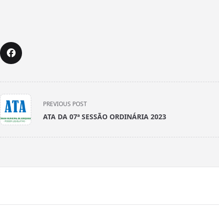
<span
PREVIOUS POST
class="nav-
ATA DA 07ª SESSÃO ORDINÁRIA 2023
subtitle
screen-
reader-
text">Page</span>