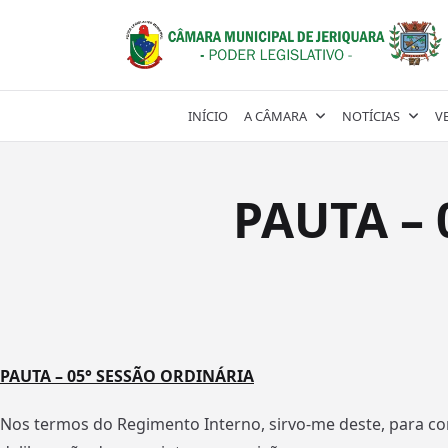
Skip
to
content
INÍCIO
A CÂMARA
NOTÍCIAS
V
PAUTA – 
PAUTA – 05° SESSÃO ORDINÁRIA
Nos termos do Regimento Interno, sirvo-me deste, para c