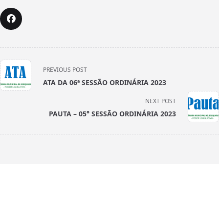
<span
PREVIOUS POST
class="nav-
ATA DA 06ª SESSÃO ORDINÁRIA 2023
subtitle
screen-
NEXT POST
reader-
PAUTA – 05° SESSÃO ORDINÁRIA 2023
text">Page</span>