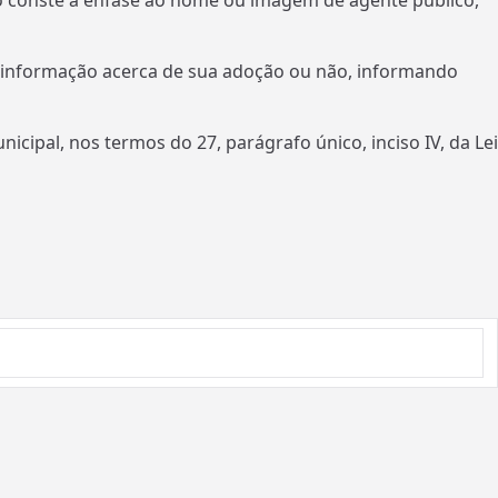
o conste a ênfase ao nome ou imagem de agente público,
, informação acerca de sua adoção ou não, informando
ipal, nos termos do 27, parágrafo único, inciso IV, da Lei