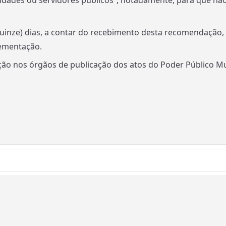
dades ou servidores públicos”, notadamente, para que nã
(quinze) dias, a contar do recebimento desta recomendação
lementação.
o nos órgãos de publicação dos atos do Poder Público Munic