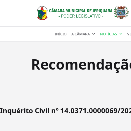
Skip
to
content
INÍCIO
A CÂMARA
NOTÍCIAS
V
Recomendação 
Inquérito Civil nº 14.0371.0000069/20